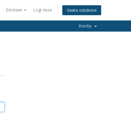
Estonian
Logi sisse
Vaata ostukorvi
Konto