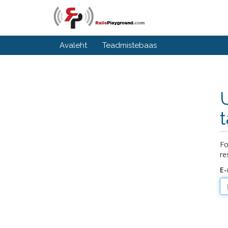
Avaleht
Teadmistebaas
Fo
re
E-